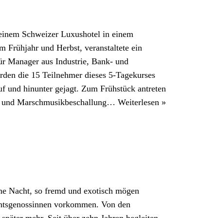
n einem Schweizer Luxushotel in einem
 Frühjahr und Herbst, veranstaltete ein
r Manager aus Industrie, Bank- und
den die 15 Teilnehmer dieses 5-Tagekurses
uf und hinunter gejagt. Zum Frühstück antreten
gen und Marschmusikbeschallung…
Weiterlesen »
ne Nacht, so fremd und exotisch mögen
echtsgenossinnen vorkommen. Von den
päter mehr. Seit über zehn Jahren begleiten