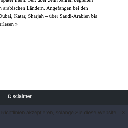
n arabischen Ländern. Angefangen bei den
ubai, Katar, Sharjah – über Saudi-Arabien bis
erlesen »
Disclaimer
Impressum
Richtlinien akzeptieren, solange Sie diese Website
X