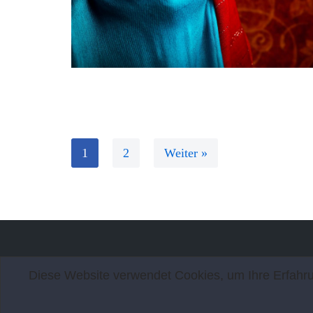
1
2
Weiter »
Diese Website verwendet Cookies, um Ihre Erfahrun
Neve
| Präsentiert von
WordPress