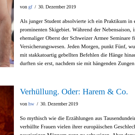
von
gf
30. Dezember 2019
Als junger Student absolvierte ich ein Praktikum i
prominenten Skigebiet. Während der Nebensaison, im
ehemaliger Oberst der Schweizer Armee Seminare fü
Versicherungswesen. Jeden Morgen, punkt Fünf, wur
mit stakkatoartig gebellten Befehlen die Hänge hina
durften sie erst, nachdem sie mit hängenden Zun
Verhüllung. Oder: Harem & Co.
von
hw
30. Dezember 2019
So mythisch wie die Erzählungen aus Tausendundei
verhüllte Frauen vielen ihrer europäischen Geschl
neugierigen Männern ganz zu schweigen. Aber dazu s